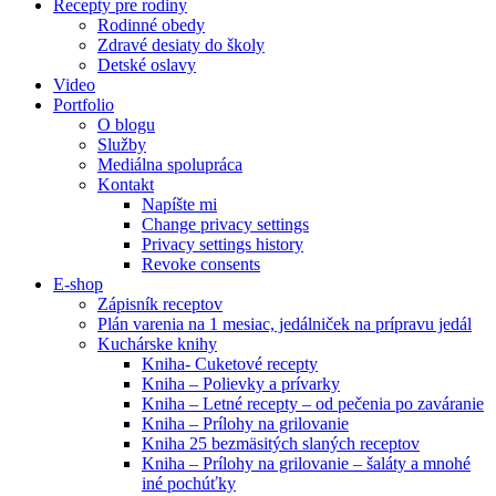
Recepty pre rodiny
Rodinné obedy
Zdravé desiaty do školy
Detské oslavy
Video
Portfolio
O blogu
Služby
Mediálna spolupráca
Kontakt
Napíšte mi
Change privacy settings
Privacy settings history
Revoke consents
E-shop
Zápisník receptov
Plán varenia na 1 mesiac, jedálniček na prípravu jedál
Kuchárske knihy
Kniha- Cuketové recepty
Kniha – Polievky a prívarky
Kniha – Letné recepty – od pečenia po zaváranie
Kniha – Prílohy na grilovanie
Kniha 25 bezmäsitých slaných receptov
Kniha – Prílohy na grilovanie – šaláty a mnohé
iné pochúťky