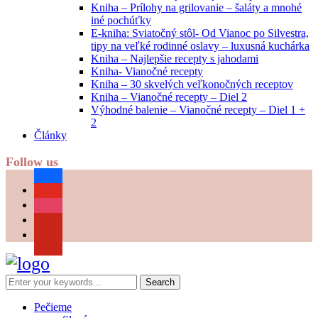
Kniha – Prílohy na grilovanie – šaláty a mnohé
iné pochúťky
E-kniha: Sviatočný stôl- Od Vianoc po Silvestra,
tipy na veľké rodinné oslavy – luxusná kuchárka
Kniha – Najlepšie recepty s jahodami
Kniha- Vianočné recepty
Kniha – 30 skvelých veľkonočných receptov
Kniha – Vianočné recepty – Diel 2
Výhodné balenie – Vianočné recepty – Diel 1 +
2
Články
Follow us
facebook
youtube
instagram
pinterest
Pečieme