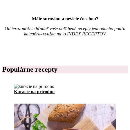
a
p
c
i
,
s
j
Máte surovinu a neviete čo s ňou?
n
e
í
d
Od teraz môžete hľadať vaše obľúbené recepty jednoducho podľa
k
á
kategórii- využite na to
INDEX RECEPTOV
r
l
e
n
c
i
e
č
p
e
t
k
o
Populárne recepty
n
v
a
p
r
í
Kuracie na prirodno
p
r
a
v
u
j
e