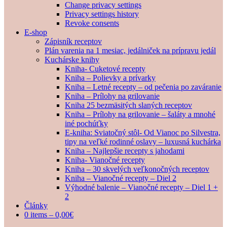
Change privacy settings
Privacy settings history
Revoke consents
E-shop
Zápisník receptov
Plán varenia na 1 mesiac, jedálniček na prípravu jedál
Kuchárske knihy
Kniha- Cuketové recepty
Kniha – Polievky a prívarky
Kniha – Letné recepty – od pečenia po zaváranie
Kniha – Prílohy na grilovanie
Kniha 25 bezmäsitých slaných receptov
Kniha – Prílohy na grilovanie – šaláty a mnohé
iné pochúťky
E-kniha: Sviatočný stôl- Od Vianoc po Silvestra,
tipy na veľké rodinné oslavy – luxusná kuchárka
Kniha – Najlepšie recepty s jahodami
Kniha- Vianočné recepty
Kniha – 30 skvelých veľkonočných receptov
Kniha – Vianočné recepty – Diel 2
Výhodné balenie – Vianočné recepty – Diel 1 +
2
Články
0 items –
0,00
€