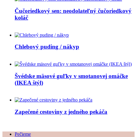
Čučoriedkový sen: neodolateľný čučoriedkový
koláč
Chlebový puding / nákyp
Švédske mäsové guľky v smotanovej omáčke
(IKEA štýl)
Zapečené cestoviny z jedného pekáča
Pečieme