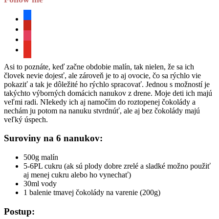
facebook
pinterest
instagram
youtube
Asi to poznáte, keď začne obdobie malín, tak nielen, že sa ich
človek nevie dojesť, ale zároveň je to aj ovocie, čo sa rýchlo vie
pokaziť a tak je dôležité ho rýchlo spracovať. Jednou s možností je
takýchto výborných domácich nanukov z drene. Moje deti ich majú
veľmi radi. NIekedy ich aj namočím do roztopenej čokolády a
nechám ju potom na nanuku stvrdnúť, ale aj bez čokolády majú
veľký úspech.
Suroviny na 6 nanukov:
500g malín
5-6PL cukru (ak sú plody dobre zrelé a sladké možno použiť
aj menej cukru alebo ho vynechať)
30ml vody
1 balenie tmavej čokolády na varenie (200g)
Postup: