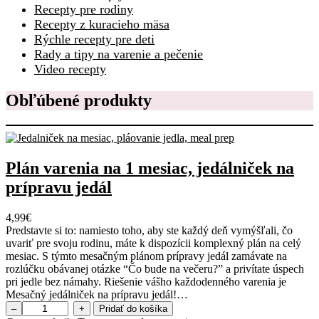
Recepty pre rodiny
Recepty z kuracieho mäsa
Rýchle recepty pre deti
Rady a tipy na varenie a pečenie
Video recepty
Obľúbené produkty
Plán varenia na 1 mesiac, jedálniček na
prípravu jedál
4,99
€
Predstavte si to: namiesto toho, aby ste každý deň vymýšľali, čo
uvariť pre svoju rodinu, máte k dispozícii komplexný plán na celý
mesiac. S týmto mesačným plánom prípravy jedál zamávate na
rozlúčku obávanej otázke “Čo bude na večeru?” a privítate úspech
pri jedle bez námahy. Riešenie vášho každodenného varenia je
Mesačný jedálniček na prípravu jedál!…
m
–
+
Pridať do košíka