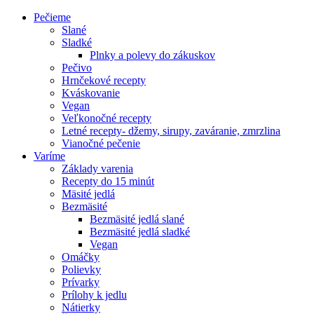
Pečieme
Slané
Sladké
Plnky a polevy do zákuskov
Pečivo
Hrnčekové recepty
Kváskovanie
Vegan
Veľkonočné recepty
Letné recepty- džemy, sirupy, zaváranie, zmrzlina
Vianočné pečenie
Varíme
Základy varenia
Recepty do 15 minút
Mäsité jedlá
Bezmäsité
Bezmäsité jedlá slané
Bezmäsité jedlá sladké
Vegan
Omáčky
Polievky
Prívarky
Prílohy k jedlu
Nátierky