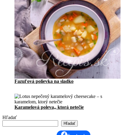
d
á
l
Fazuľová polievka na sladko
Karamelová poleva,, ktorá netečie
Hľadať
Hľadať