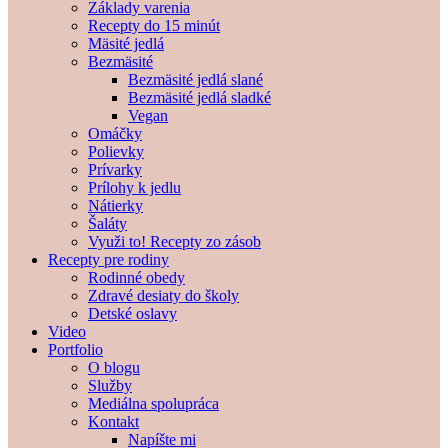
Základy varenia
Recepty do 15 minút
Mäsité jedlá
Bezmäsité
Bezmäsité jedlá slané
Bezmäsité jedlá sladké
Vegan
Omáčky
Polievky
Prívarky
Prílohy k jedlu
Nátierky
Šaláty
Využi to! Recepty zo zásob
Recepty pre rodiny
Rodinné obedy
Zdravé desiaty do školy
Detské oslavy
Video
Portfolio
O blogu
Služby
Mediálna spolupráca
Kontakt
Napíšte mi