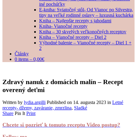
iné pochúťky
E-kniha: Sviatočný stôl- Od Vianoc po Silvestra,
tipy na veľké rodinné oslavy – luxusná kuchárka
Kniha – Najlepšie recepty s jahodami
Kniha- Vianočné recepty
Kniha – 30 skvelých veľkonočných receptov
Kniha – Vianočné recepty – Diel 2
Výhodné balenie – Vianočné recepty – Diel 1 +
2
Články
0 items –
0,00
€
Zdravý nanuk z domácich malín – Recept
overený deťmi
Written by
lydia.argilli
Published on
14. augusta 2023
in
Letné
recepty- džemy, zaváranie, zmrzlina
,
Sladké
Share
Pin It
Print
Chcete si pozrieť k tomuto receptu Video postup?
Follow me