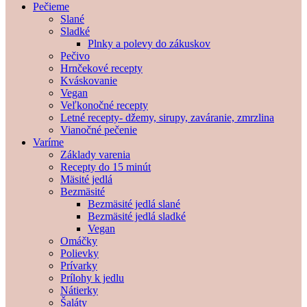
Pečieme
Slané
Sladké
Plnky a polevy do zákuskov
Pečivo
Hrnčekové recepty
Kváskovanie
Vegan
Veľkonočné recepty
Letné recepty- džemy, sirupy, zaváranie, zmrzlina
Vianočné pečenie
Varíme
Základy varenia
Recepty do 15 minút
Mäsité jedlá
Bezmäsité
Bezmäsité jedlá slané
Bezmäsité jedlá sladké
Vegan
Omáčky
Polievky
Prívarky
Prílohy k jedlu
Nátierky
Šaláty