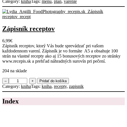
n
Category:
kniha
Tags:
menu
, 
plan
, 
varenie
o
ž
s
t
v
Zápisník receptov
o
P
6,99
€
l
Zápisník receptov, ktorý Vás bude sprevádzať pri vašom
á
každodennom varení. Zápisník je vo formáte A5 a obsahuje 100
n
strán na vlastné recepty ako aj 15 bonusových receptov zo stránky
v
www.recepis.sk a prehľad náhradných surovín pri pečení.
a
r
204 na sklade
e
n
m
–
+
Pridať do košíka
i
n
Category:
kniha
Tags:
kniha
, 
recepty
, 
zapisnik
a
o
n
ž
a
Index
s
1
t
m
v
e
o
s
Z
i
á