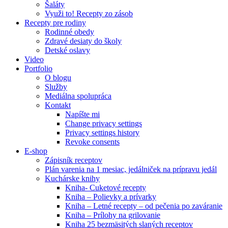
Šaláty
Využi to! Recepty zo zásob
Recepty pre rodiny
Rodinné obedy
Zdravé desiaty do školy
Detské oslavy
Video
Portfolio
O blogu
Služby
Mediálna spolupráca
Kontakt
Napíšte mi
Change privacy settings
Privacy settings history
Revoke consents
E-shop
Zápisník receptov
Plán varenia na 1 mesiac, jedálniček na prípravu jedál
Kuchárske knihy
Kniha- Cuketové recepty
Kniha – Polievky a prívarky
Kniha – Letné recepty – od pečenia po zaváranie
Kniha – Prílohy na grilovanie
Kniha 25 bezmäsitých slaných receptov