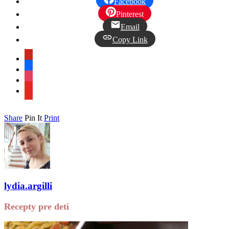
Facebook
Pinterest
Email
Copy Link
pinterest
facebook
instagram
youtube
Share
Pin It
Print
lydia.argilli
Recepty pre deti