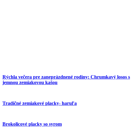
Rýchla večera pre zaneprázdnené rodiny: Chrumkavý losos s
jemnou zemiakovou kašou
Tradičné zemiakové placky- haruľa
Brokolicové placky so syrom