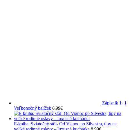
Zápisník 1+1
Veľkonočný balíček
6,99
€
E-kniha: Sviatočný stôl- Od Vianoc po Silvestra, tipy na
veľké rodinné oslavy – luxusná kuchárka
8,99
€