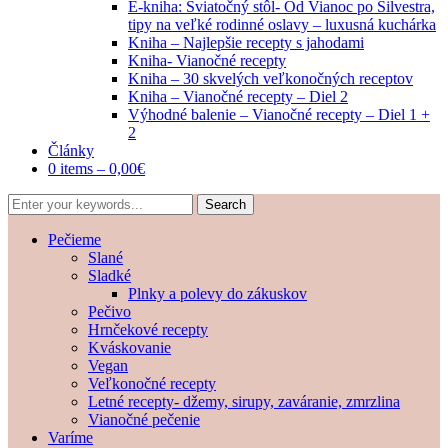
E-kniha: Sviatočný stôl- Od Vianoc po Silvestra,
tipy na veľké rodinné oslavy – luxusná kuchárka
Kniha – Najlepšie recepty s jahodami
Kniha- Vianočné recepty
Kniha – 30 skvelých veľkonočných receptov
Kniha – Vianočné recepty – Diel 2
Výhodné balenie – Vianočné recepty – Diel 1 +
2
Články
0 items –
0,00
€
Pečieme
Slané
Sladké
Plnky a polevy do zákuskov
Pečivo
Hrnčekové recepty
Kváskovanie
Vegan
Veľkonočné recepty
Letné recepty- džemy, sirupy, zaváranie, zmrzlina
Vianočné pečenie
Varíme