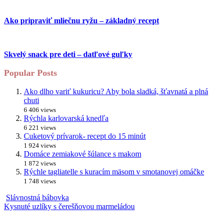
Ako pripraviť mliečnu ryžu – základný recept
Skvelý snack pre deti – datľové guľky
Popular Posts
Ako dlho variť kukuricu? Aby bola sladká, šťavnatá a plná
chuti
6 406 views
Rýchla karlovarská knedľa
6 221 views
Cuketový prívarok- recept do 15 minút
1 924 views
Domáce zemiakové šúlance s makom
1 872 views
Rýchle tagliatelle s kuracím mäsom v smotanovej omáčke
1 748 views
Slávnostná bábovka
Kysnuté uzlíky s čerešňovou marmeládou