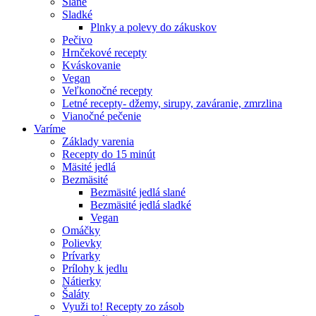
Slané
Sladké
Plnky a polevy do zákuskov
Pečivo
Hrnčekové recepty
Kváskovanie
Vegan
Veľkonočné recepty
Letné recepty- džemy, sirupy, zaváranie, zmrzlina
Vianočné pečenie
Varíme
Základy varenia
Recepty do 15 minút
Mäsité jedlá
Bezmäsité
Bezmäsité jedlá slané
Bezmäsité jedlá sladké
Vegan
Omáčky
Polievky
Prívarky
Prílohy k jedlu
Nátierky
Šaláty
Využi to! Recepty zo zásob