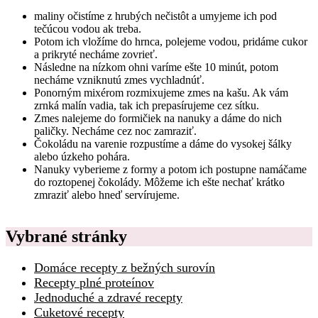
maliny očistíme z hrubých nečistôt a umyjeme ich pod
tečúcou vodou ak treba.
Potom ich vložíme do hrnca, polejeme vodou, pridáme cukor
a prikryté necháme zovrieť.
Následne na nízkom ohni varíme ešte 10 minút, potom
necháme vzniknutú zmes vychladnúť.
Ponorným mixérom rozmixujeme zmes na kašu. Ak vám
zrnká malín vadia, tak ich prepasírujeme cez sítku.
Zmes nalejeme do formičiek na nanuky a dáme do nich
paličky. Necháme cez noc zamraziť.
Čokoládu na varenie rozpustíme a dáme do vysokej šálky
alebo úzkeho pohára.
Nanuky vyberieme z formy a potom ich postupne namáčame
do roztopenej čokolády. Môžeme ich ešte nechať krátko
zmraziť alebo hneď servírujeme.
Vybrané stránky
Domáce recepty z bežných surovín
Recepty plné proteínov
Jednoduché a zdravé recepty
Cuketové recepty