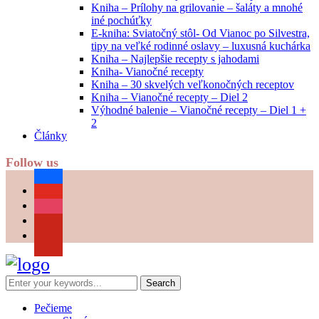
Kniha – Prílohy na grilovanie – šaláty a mnohé
iné pochúťky
E-kniha: Sviatočný stôl- Od Vianoc po Silvestra,
tipy na veľké rodinné oslavy – luxusná kuchárka
Kniha – Najlepšie recepty s jahodami
Kniha- Vianočné recepty
Kniha – 30 skvelých veľkonočných receptov
Kniha – Vianočné recepty – Diel 2
Výhodné balenie – Vianočné recepty – Diel 1 +
2
Články
Follow us
facebook
youtube
instagram
pinterest
Pečieme