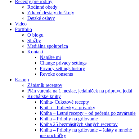
Recepty pre rodiny
Rodinné obedy
Zdravé desiaty do školy
Detské oslavy
Video
Portfolio
O blogu
Služby
Mediálna spolupráca
Kontakt
Napíšte mi
Change privacy settings
Privacy settings history
Revoke consents
E-shop
Zápisník receptov
Plán varenia na 1 mesiac, jedálniček na prípravu jedál
Kuchárske knihy
Kniha- Cuketové recepty
Kniha – Polievky a prívarky
Kniha – Letné recepty – od pečenia po zaváranie
Kniha – Prílohy na grilovanie
Kniha 25 bezmäsitých slaných receptov
Kniha – Prílohy na grilovanie – šaláty a mnohé
iné pochúťky