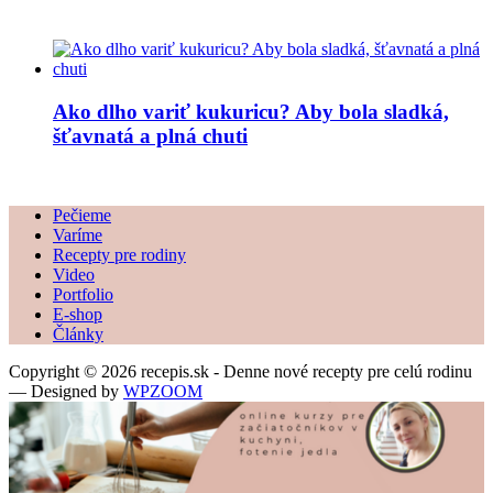
Ako dlho variť kukuricu? Aby bola sladká,
šťavnatá a plná chuti
Pečieme
Varíme
Recepty pre rodiny
Video
Portfolio
E-shop
Články
Copyright © 2026 recepis.sk - Denne nové recepty pre celú rodinu
— Designed by
WPZOOM