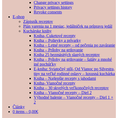
Change privacy settings
Privacy settings history
Revoke consents
E-shop
Zápisník receptov
Plán varenia na 1 mesiac, jedálniček na prípravu jedál
Kuchárske knihy
Kniha- Cuketové recepty
Kniha – Polievky a prívarky
Kniha – Letné recepty – od pečenia po zaváranie
Kniha – Prílohy na grilovanie
Kniha 25 bezmäsitých slaných receptov
Kniha – Prílohy na grilovanie – šaláty a mnohé
iné pochúťky
E-kniha: Sviatočný stôl- Od Vianoc po Silvestra,
tipy na veľké rodinné oslavy – luxusná kuchárka
Kniha – Najlepšie recepty s jahodami
Kniha- Vianočné recepty
Kniha – 30 skvelých veľkonočných receptov
Kniha – Vianočné recepty – Diel 2
Výhodné balenie – Vianočné recepty – Diel 1 +
2
Články
0 items –
0,00
€