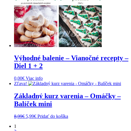
Výhodné balenie – Vianočné recepty –
Diel 1 + 2
0,00
€
Viac info
Zľava!
Základný kurz varenia – Omáčky –
Balíček mini
Pôvodná
Aktuálna
8,99
€
5,99
€
Pridať do košíka
cena
cena
1
bola:
je: