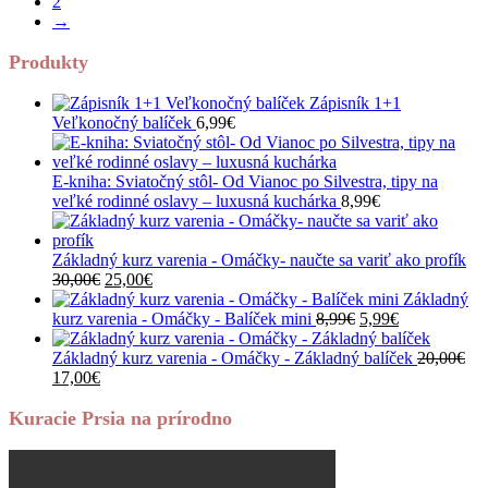
2
8,99€.
5,99€.
→
Produkty
Zápisník 1+1
Veľkonočný balíček
6,99
€
E-kniha: Sviatočný stôl- Od Vianoc po Silvestra, tipy na
veľké rodinné oslavy – luxusná kuchárka
8,99
€
Základný kurz varenia - Omáčky- naučte sa variť ako profík
Pôvodná
Aktuálna
30,00
€
25,00
€
cena
cena
Základný
bola:
je:
Pôvodná
Aktuálna
kurz varenia - Omáčky - Balíček mini
8,99
€
5,99
€
30,00€.
25,00€.
cena
cena
bola:
je:
Základný kurz varenia - Omáčky - Základný balíček
20,00
€
Pôvodná
Aktuálna
8,99€.
5,99€.
17,00
€
cena
cena
bola:
je:
Kuracie Prsia na prírodno
20,00€.
17,00€.