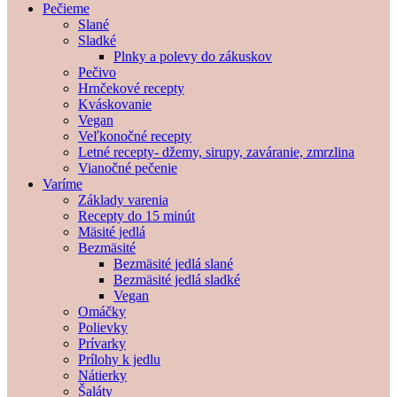
Pečieme
Slané
Sladké
Plnky a polevy do zákuskov
Pečivo
Hrnčekové recepty
Kváskovanie
Vegan
Veľkonočné recepty
Letné recepty- džemy, sirupy, zaváranie, zmrzlina
Vianočné pečenie
Varíme
Základy varenia
Recepty do 15 minút
Mäsité jedlá
Bezmäsité
Bezmäsité jedlá slané
Bezmäsité jedlá sladké
Vegan
Omáčky
Polievky
Prívarky
Prílohy k jedlu
Nátierky
Šaláty