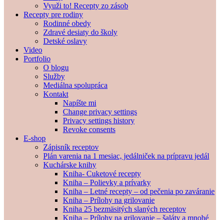
Využi to! Recepty zo zásob
Recepty pre rodiny
Rodinné obedy
Zdravé desiaty do školy
Detské oslavy
Video
Portfolio
O blogu
Služby
Mediálna spolupráca
Kontakt
Napíšte mi
Change privacy settings
Privacy settings history
Revoke consents
E-shop
Zápisník receptov
Plán varenia na 1 mesiac, jedálniček na prípravu jedál
Kuchárske knihy
Kniha- Cuketové recepty
Kniha – Polievky a prívarky
Kniha – Letné recepty – od pečenia po zaváranie
Kniha – Prílohy na grilovanie
Kniha 25 bezmäsitých slaných receptov
Kniha – Prílohy na grilovanie – šaláty a mnohé