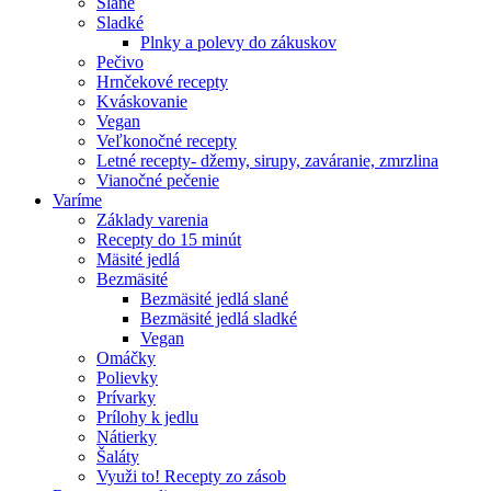
Slané
Sladké
Plnky a polevy do zákuskov
Pečivo
Hrnčekové recepty
Kváskovanie
Vegan
Veľkonočné recepty
Letné recepty- džemy, sirupy, zaváranie, zmrzlina
Vianočné pečenie
Varíme
Základy varenia
Recepty do 15 minút
Mäsité jedlá
Bezmäsité
Bezmäsité jedlá slané
Bezmäsité jedlá sladké
Vegan
Omáčky
Polievky
Prívarky
Prílohy k jedlu
Nátierky
Šaláty
Využi to! Recepty zo zásob