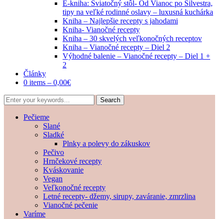
E-kniha: Sviatočný stôl- Od Vianoc po Silvestra,
tipy na veľké rodinné oslavy – luxusná kuchárka
Kniha – Najlepšie recepty s jahodami
Kniha- Vianočné recepty
Kniha – 30 skvelých veľkonočných receptov
Kniha – Vianočné recepty – Diel 2
Výhodné balenie – Vianočné recepty – Diel 1 +
2
Články
0 items –
0,00
€
Pečieme
Slané
Sladké
Plnky a polevy do zákuskov
Pečivo
Hrnčekové recepty
Kváskovanie
Vegan
Veľkonočné recepty
Letné recepty- džemy, sirupy, zaváranie, zmrzlina
Vianočné pečenie
Varíme