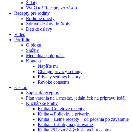
Šaláty
Využi to! Recepty zo zásob
Recepty pre rodiny
Rodinné obedy
Zdravé desiaty do školy
Detské oslavy
Video
Portfolio
O blogu
Služby
Mediálna spolupráca
Kontakt
Napíšte mi
Change privacy settings
Privacy settings history
Revoke consents
E-shop
Zápisník receptov
Plán varenia na 1 mesiac, jedálniček na prípravu jedál
Kuchárske knihy
Kniha- Cuketové recepty
Kniha – Polievky a prívarky
Kniha – Letné recepty – od pečenia po zaváranie
Kniha – Prílohy na grilovanie
Kniha 25 bezmäsitých slaných receptov