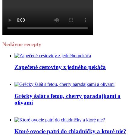
Nedávne recepty
Zapečené cestoviny z jedného pekáča
Grécky šalát s fetou, cherry paradajkami a
olivami
Ktoré ovocie patrí do chladničky a ktoré nie?