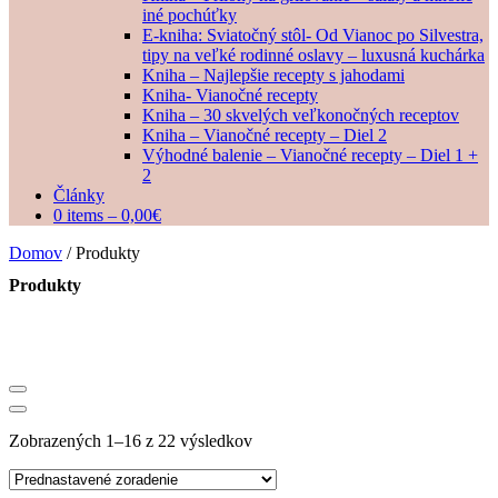
iné pochúťky
E-kniha: Sviatočný stôl- Od Vianoc po Silvestra,
tipy na veľké rodinné oslavy – luxusná kuchárka
Kniha – Najlepšie recepty s jahodami
Kniha- Vianočné recepty
Kniha – 30 skvelých veľkonočných receptov
Kniha – Vianočné recepty – Diel 2
Výhodné balenie – Vianočné recepty – Diel 1 +
2
Články
0 items –
0,00
€
Domov
/ Produkty
Produkty
Zobrazených 1–16 z 22 výsledkov