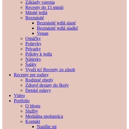
Základy varenia
Recepty do 15 minút
Mäsité jedlá
Bezmäsité
Bezmäsité jedlá slané
Bezmäsité jedlá sladké
Vegan
Omáčky
Polievky
Prívarky
Prílohy k jedlu
Nátierky
Šaláty
Využi to! Recepty zo zásob
Recepty pre rodiny
Rodinné obedy
Zdravé desiaty do školy
Detské oslavy
Video
Portfolio
O blogu
Služby
Mediálna spolupráca
Kontakt
Napíšte mi