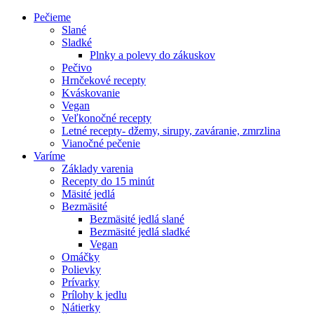
Pečieme
Slané
Sladké
Plnky a polevy do zákuskov
Pečivo
Hrnčekové recepty
Kváskovanie
Vegan
Veľkonočné recepty
Letné recepty- džemy, sirupy, zaváranie, zmrzlina
Vianočné pečenie
Varíme
Základy varenia
Recepty do 15 minút
Mäsité jedlá
Bezmäsité
Bezmäsité jedlá slané
Bezmäsité jedlá sladké
Vegan
Omáčky
Polievky
Prívarky
Prílohy k jedlu
Nátierky