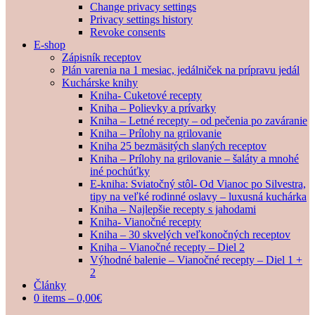
Change privacy settings
Privacy settings history
Revoke consents
E-shop
Zápisník receptov
Plán varenia na 1 mesiac, jedálniček na prípravu jedál
Kuchárske knihy
Kniha- Cuketové recepty
Kniha – Polievky a prívarky
Kniha – Letné recepty – od pečenia po zaváranie
Kniha – Prílohy na grilovanie
Kniha 25 bezmäsitých slaných receptov
Kniha – Prílohy na grilovanie – šaláty a mnohé
iné pochúťky
E-kniha: Sviatočný stôl- Od Vianoc po Silvestra,
tipy na veľké rodinné oslavy – luxusná kuchárka
Kniha – Najlepšie recepty s jahodami
Kniha- Vianočné recepty
Kniha – 30 skvelých veľkonočných receptov
Kniha – Vianočné recepty – Diel 2
Výhodné balenie – Vianočné recepty – Diel 1 +
2
Články
0 items –
0,00
€