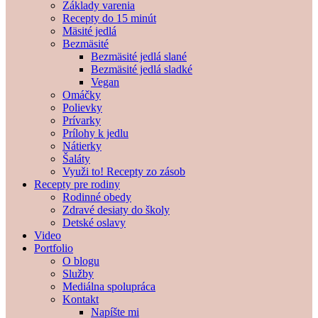
Základy varenia
Recepty do 15 minút
Mäsité jedlá
Bezmäsité
Bezmäsité jedlá slané
Bezmäsité jedlá sladké
Vegan
Omáčky
Polievky
Prívarky
Prílohy k jedlu
Nátierky
Šaláty
Využi to! Recepty zo zásob
Recepty pre rodiny
Rodinné obedy
Zdravé desiaty do školy
Detské oslavy
Video
Portfolio
O blogu
Služby
Mediálna spolupráca
Kontakt
Napíšte mi