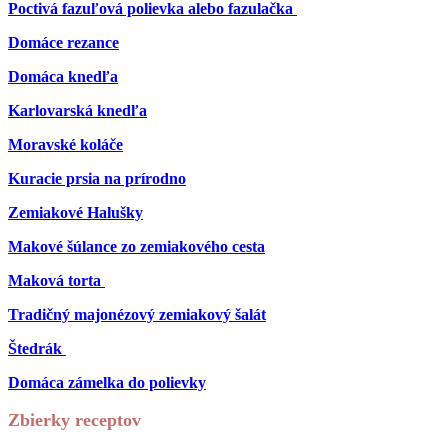
Poctivá fazuľová polievka alebo fazulačka
Domáce rezance
Domáca knedľa
Karlovarská knedľa
Moravské koláče
Kuracie prsia na prírodno
Zemiakové Halušky
Makové šúlance zo zemiakového cesta
Maková torta
Tradičný majonézový zemiakový šalát
Štedrák
Domáca zámelka do polievky
Zbierky receptov