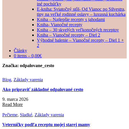
iné pochúťky
E-kniha: Sviatočný stôl- Od Vianoc po Silvestra,
tipy na veľké rodinné oslavy – luxusná kuchárka
Kniha – Najlepšie recepty s jahodami
Kniha- Vianočné recepty
Kniha – 30 skvelých veľkonočných receptov
Kniha – Vianočné recepty – Diel 2
Výhodné balenie – Vianočné recepty – Diel 1 +
2
Články
0 items –
0,00
€
Značka:
odpalovane_cesto
Blog
,
Základy varenia
Ako pripraviť základné odpalované cesto
9. marca 2026
Read More
Pečieme
,
Sladké
,
Základy varenia
Veterníčky podľa receptu mojej starej mamy