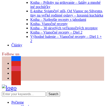
Kniha – Prílohy na grilovanie – šaláty a mnohé
iné pochúťky
E-kniha: Sviatočný stôl- Od Vianoc po Silvestra,
tipy na veľké rodinné oslavy – luxusná kuchárka
Kniha – Najlepšie recepty s jahodami
Kniha- Vianočné recepty
Kniha – 30 skvelých veľkonočných receptov
Kniha – Vianočné recepty – Diel 2
Výhodné balenie – Vianočné recepty – Diel 1 +
2
Články
Follow us
facebook
youtube
instagram
pinterest
Pečieme