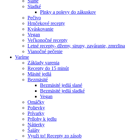
Slané
Sladké
Plnky a polevy do zákuskov
Pečivo
Hrnčekové recepty
Kváskovanie
Vegan
Veľkonočné recepty
Letné recepty- džemy, sirupy, zaváranie, zmrzlina
Vianočné pečenie
Varíme
Základy varenia
Recepty do 15 minút
Mäsité jedlá
Bezmäsité
Bezmäsité jedlá slané
Bezmäsité jedlá sladké
Vegan
Omáčky
Polievky
Prívarky
Prílohy k jedlu
Nátierky
Šaláty
Využi to! Recepty zo zásob