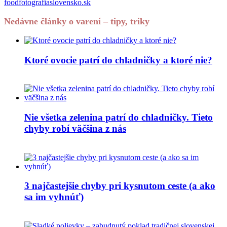
foodfotografiaslovensko.sk
Nedávne články o varení – tipy, triky
Ktoré ovocie patrí do chladničky a ktoré nie?
Nie všetka zelenina patrí do chladničky. Tieto
chyby robí väčšina z nás
3 najčastejšie chyby pri kysnutom ceste (a ako
sa im vyhnúť)