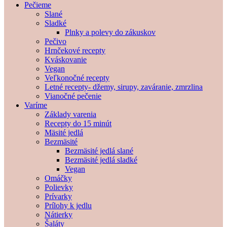
Pečieme
Slané
Sladké
Plnky a polevy do zákuskov
Pečivo
Hrnčekové recepty
Kváskovanie
Vegan
Veľkonočné recepty
Letné recepty- džemy, sirupy, zaváranie, zmrzlina
Vianočné pečenie
Varíme
Základy varenia
Recepty do 15 minút
Mäsité jedlá
Bezmäsité
Bezmäsité jedlá slané
Bezmäsité jedlá sladké
Vegan
Omáčky
Polievky
Prívarky
Prílohy k jedlu
Nátierky
Šaláty