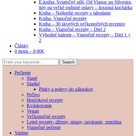
E-kniha: Sviatočný stôl- Od Vianoc po Silvestra,
tipy na veľké rodinné oslavy – luxusná kuchárka
Kniha – Najlepšie recepty s jahodami
Kniha- Vianočné recepty
Kniha – 30 skvelých veľkonočných receptov
Kniha – Vianočné recepty – Diel 2
Výhodné balenie – Vianočné recepty – Diel 1 +
2
Články
0 items –
0,00
€
Pečieme
Slané
Sladké
Plnky a polevy do zákuskov
Pečivo
Hrnčekové recepty
Kváskovanie
Vegan
Veľkonočné recepty
Letné recepty- džemy, sirupy, zaváranie, zmrzlina
Vianočné pečenie
Varíme