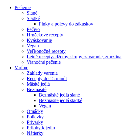
Pečieme
Slané
Sladké
Plnky a polevy do zákuskov
Pečivo
Hrnčekové recepty
Kváskovanie
Vegan
Veľkonočné recepty
Letné recepty- džemy, sirupy, zaváranie, zmrzlina
Vianočné pečenie
Varíme
Základy varenia
Recepty do 15 minút
Mäsité jedlá
Bezmäsité
Bezmäsité jedlá slané
Bezmäsité jedlá sladké
Vegan
Omáčky
Polievky
Prívarky
Prílohy k jedlu
Nátierky