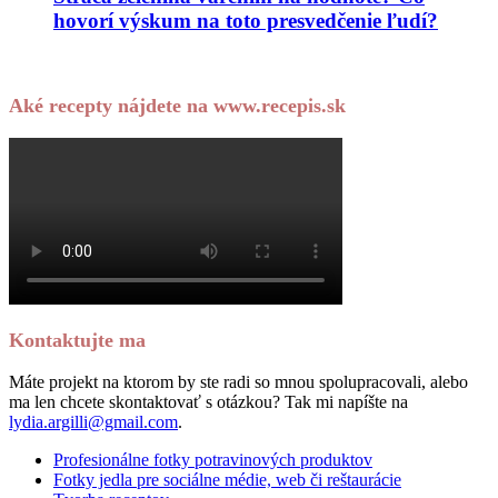
hovorí výskum na toto presvedčenie ľudí?
Aké recepty nájdete na www.recepis.sk
Kontaktujte ma
Máte projekt na ktorom by ste radi so mnou spolupracovali, alebo
ma len chcete skontaktovať s otázkou? Tak mi napíšte na
lydia.argilli@gmail.com
.
Profesionálne fotky potravinových produktov
Fotky jedla pre sociálne médie, web či reštaurácie