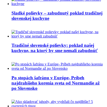
Sladké polievky – zabudnutý poklad tradičnej
slovenskej kuchyne
Tradičné slovenské polievky: poklad našej
kuchyne, na ktorý by sme nemali zabudnúť
Po stopách šafránu v Európe- Príbeh
najdrahšieho korenia sveta od Normandie až
po Slovensko