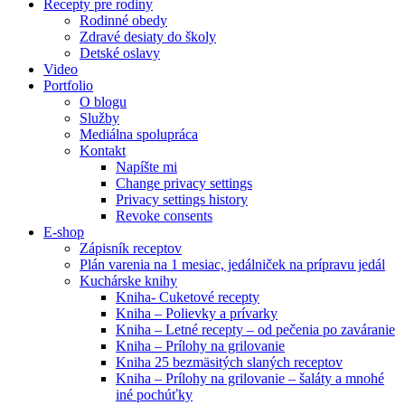
Recepty pre rodiny
Rodinné obedy
Zdravé desiaty do školy
Detské oslavy
Video
Portfolio
O blogu
Služby
Mediálna spolupráca
Kontakt
Napíšte mi
Change privacy settings
Privacy settings history
Revoke consents
E-shop
Zápisník receptov
Plán varenia na 1 mesiac, jedálniček na prípravu jedál
Kuchárske knihy
Kniha- Cuketové recepty
Kniha – Polievky a prívarky
Kniha – Letné recepty – od pečenia po zaváranie
Kniha – Prílohy na grilovanie
Kniha 25 bezmäsitých slaných receptov
Kniha – Prílohy na grilovanie – šaláty a mnohé
iné pochúťky