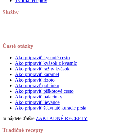
Tvorba receptov
Služby
Časté otázky
Ako pripraviť kysnuté cesto
Ako pripraviť kvások z kvasníc
Ako pripraviť ražný kvások
Ako pripraviť karamel
Ako pripraviť rizoto
Ako pripravť pohánku
Ako pripraviť piškótové cesto
Ako pripraviť palacinky
Ako pripraviť lievance
Ako pripraviť šťavnaté kuracie prsia
tu nájdete ďalšie
ZÁKLADNÉ RECEPTY
Tradičné recepty