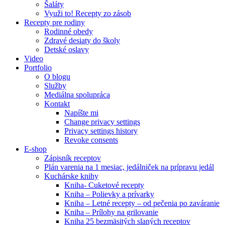
Šaláty
Využi to! Recepty zo zásob
Recepty pre rodiny
Rodinné obedy
Zdravé desiaty do školy
Detské oslavy
Video
Portfolio
O blogu
Služby
Mediálna spolupráca
Kontakt
Napíšte mi
Change privacy settings
Privacy settings history
Revoke consents
E-shop
Zápisník receptov
Plán varenia na 1 mesiac, jedálniček na prípravu jedál
Kuchárske knihy
Kniha- Cuketové recepty
Kniha – Polievky a prívarky
Kniha – Letné recepty – od pečenia po zaváranie
Kniha – Prílohy na grilovanie
Kniha 25 bezmäsitých slaných receptov