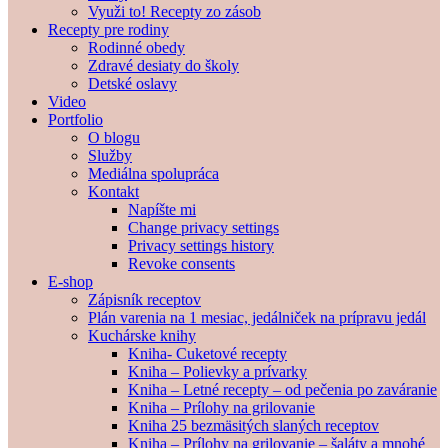
Využi to! Recepty zo zásob
Recepty pre rodiny
Rodinné obedy
Zdravé desiaty do školy
Detské oslavy
Video
Portfolio
O blogu
Služby
Mediálna spolupráca
Kontakt
Napíšte mi
Change privacy settings
Privacy settings history
Revoke consents
E-shop
Zápisník receptov
Plán varenia na 1 mesiac, jedálniček na prípravu jedál
Kuchárske knihy
Kniha- Cuketové recepty
Kniha – Polievky a prívarky
Kniha – Letné recepty – od pečenia po zaváranie
Kniha – Prílohy na grilovanie
Kniha 25 bezmäsitých slaných receptov
Kniha – Prílohy na grilovanie – šaláty a mnohé