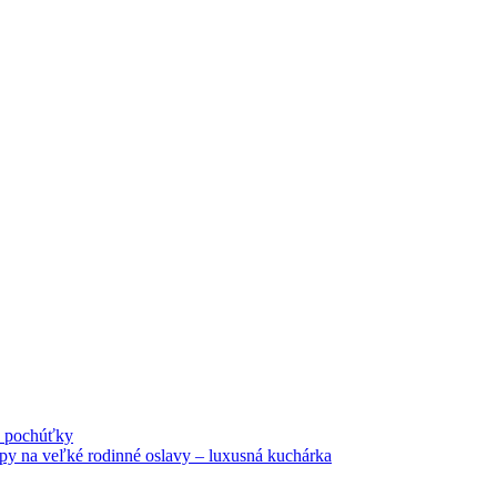
né pochúťky
tipy na veľké rodinné oslavy – luxusná kuchárka