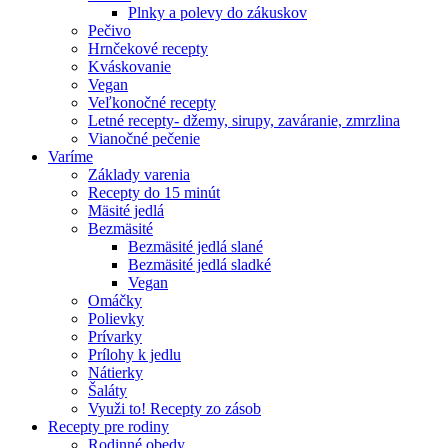
Plnky a polevy do zákuskov
Pečivo
Hrnčekové recepty
Kváskovanie
Vegan
Veľkonočné recepty
Letné recepty- džemy, sirupy, zaváranie, zmrzlina
Vianočné pečenie
Varíme
Základy varenia
Recepty do 15 minút
Mäsité jedlá
Bezmäsité
Bezmäsité jedlá slané
Bezmäsité jedlá sladké
Vegan
Omáčky
Polievky
Prívarky
Prílohy k jedlu
Nátierky
Šaláty
Využi to! Recepty zo zásob
Recepty pre rodiny
Rodinné obedy