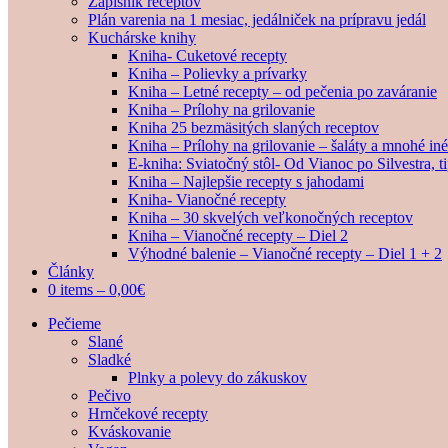
Zápisník receptov
Plán varenia na 1 mesiac, jedálniček na prípravu jedál
Kuchárske knihy
Kniha- Cuketové recepty
Kniha – Polievky a prívarky
Kniha – Letné recepty – od pečenia po zaváranie
Kniha – Prílohy na grilovanie
Kniha 25 bezmäsitých slaných receptov
Kniha – Prílohy na grilovanie – šaláty a mnohé i
E-kniha: Sviatočný stôl- Od Vianoc po Silvestra, 
Kniha – Najlepšie recepty s jahodami
Kniha- Vianočné recepty
Kniha – 30 skvelých veľkonočných receptov
Kniha – Vianočné recepty – Diel 2
Výhodné balenie – Vianočné recepty – Diel 1 + 2
Články
0 items –
0,00
€
Pečieme
Slané
Sladké
Plnky a polevy do zákuskov
Pečivo
Hrnčekové recepty
Kváskovanie