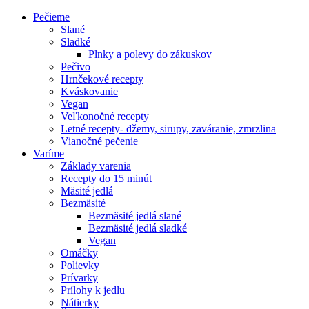
Pečieme
Slané
Sladké
Plnky a polevy do zákuskov
Pečivo
Hrnčekové recepty
Kváskovanie
Vegan
Veľkonočné recepty
Letné recepty- džemy, sirupy, zaváranie, zmrzlina
Vianočné pečenie
Varíme
Základy varenia
Recepty do 15 minút
Mäsité jedlá
Bezmäsité
Bezmäsité jedlá slané
Bezmäsité jedlá sladké
Vegan
Omáčky
Polievky
Prívarky
Prílohy k jedlu
Nátierky