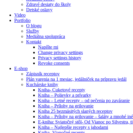
Zdravé desiaty do školy
Detské oslavy
Video
Portfolio
O blogu
Služby
Mediálna spolupráca
Kontakt
Napíšte mi
Change privacy settings
Privacy settings history
Revoke consents
E-shop
Zápisník receptov
Plán varenia na 1 mesiac, jedálniček na prípravu jedál
Kuchárske knihy
Kniha- Cuketové recepty
Kniha – Polievky a prívarky
Kniha – Letné recepty – od pečenia po zaváranie
Kniha – Prílohy na grilovanie
Kniha 25 bezmäsitých slaných receptov
Kniha – Prílohy na grilovanie – šaláty a mnohé i
E-kniha: Sviatočný stôl- Od Vianoc po Silvestra, 
Kniha – Najlepšie recepty s jahodami
Kniha- Vianočné recepty