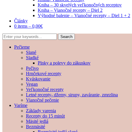
Kniha – 30 skvelých veľkonočných receptov
Kniha – Vianočné recepty – Diel 2
Výhodné balenie – Vianočné recepty – Diel 1 + 2
Články
0 items –
0,00
€
Pečieme
Slané
Sladké
Plnky a polevy do zákuskov
Pečivo
Hrnčekové recepty
Kváskovanie
Vegan
Veľkonočné recepty
Letné recepty- džemy, sirupy, zaváranie, zmrzlina
Vianočné pečenie
Varíme
Základy varenia
Recepty do 15 minút
Mäsité jedlá
Bezmäsité
Bezmäsité jedlá slané