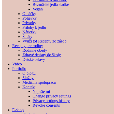
Bezmäsité jedlá sladké
Vegan
Omáčky
Polievky
Prívarky
Prílohy k jedlu
Nátierky
Šaláty
Využi to! Recepty zo zásob
Recepty pre rodiny
Rodinné obedy
Zdravé desiaty do školy
Detské oslavy
Video
Portfolio
O blogu
Služby
Mediálna spolupráca
Kontakt
Napíšte mi
Change privacy settings
Privacy settings history
Revoke consents
E-shop