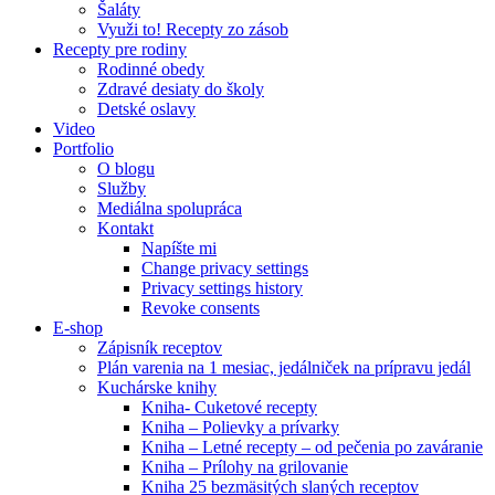
Šaláty
Využi to! Recepty zo zásob
Recepty pre rodiny
Rodinné obedy
Zdravé desiaty do školy
Detské oslavy
Video
Portfolio
O blogu
Služby
Mediálna spolupráca
Kontakt
Napíšte mi
Change privacy settings
Privacy settings history
Revoke consents
E-shop
Zápisník receptov
Plán varenia na 1 mesiac, jedálniček na prípravu jedál
Kuchárske knihy
Kniha- Cuketové recepty
Kniha – Polievky a prívarky
Kniha – Letné recepty – od pečenia po zaváranie
Kniha – Prílohy na grilovanie
Kniha 25 bezmäsitých slaných receptov