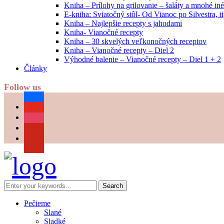
Kniha – Prílohy na grilovanie – šaláty a mnohé i
E-kniha: Sviatočný stôl- Od Vianoc po Silvestra, 
Kniha – Najlepšie recepty s jahodami
Kniha- Vianočné recepty
Kniha – 30 skvelých veľkonočných receptov
Kniha – Vianočné recepty – Diel 2
Výhodné balenie – Vianočné recepty – Diel 1 + 2
Články
Follow us
facebook
youtube
instagram
pinterest
Pečieme
Slané
Sladké