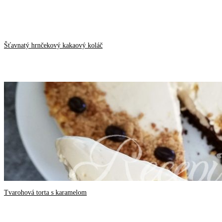
Šťavnatý hrnčekový kakaový koláč
Tvarohová torta s karamelom