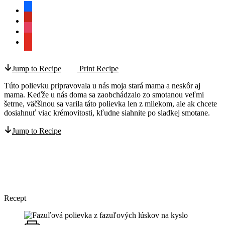
facebook
pinterest
instagram
youtube
Jump to Recipe
Print Recipe
Túto polievku pripravovala u nás moja stará mama a neskôr aj
mama. Keďže u nás doma sa zaobchádzalo zo smotanou veľmi
šetrne, väčšinou sa varila táto polievka len z mliekom, ale ak chcete
dosiahnuť viac krémovitosti, kľudne siahnite po sladkej smotane.
Jump to Recipe
Recept