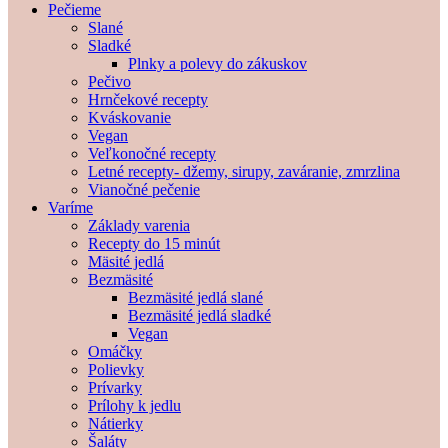
Pečieme
Slané
Sladké
Plnky a polevy do zákuskov
Pečivo
Hrnčekové recepty
Kváskovanie
Vegan
Veľkonočné recepty
Letné recepty- džemy, sirupy, zaváranie, zmrzlina
Vianočné pečenie
Varíme
Základy varenia
Recepty do 15 minút
Mäsité jedlá
Bezmäsité
Bezmäsité jedlá slané
Bezmäsité jedlá sladké
Vegan
Omáčky
Polievky
Prívarky
Prílohy k jedlu
Nátierky
Šaláty