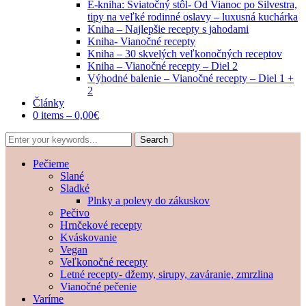
E-kniha: Sviatočný stôl- Od Vianoc po Silvestra,
tipy na veľké rodinné oslavy – luxusná kuchárka
Kniha – Najlepšie recepty s jahodami
Kniha- Vianočné recepty
Kniha – 30 skvelých veľkonočných receptov
Kniha – Vianočné recepty – Diel 2
Výhodné balenie – Vianočné recepty – Diel 1 +
2
Články
0 items –
0,00
€
Pečieme
Slané
Sladké
Plnky a polevy do zákuskov
Pečivo
Hrnčekové recepty
Kváskovanie
Vegan
Veľkonočné recepty
Letné recepty- džemy, sirupy, zaváranie, zmrzlina
Vianočné pečenie
Varíme