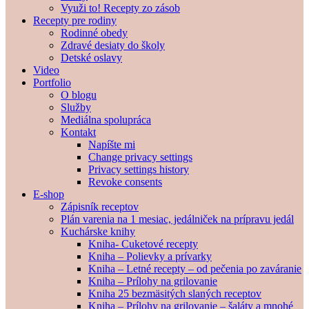
Využi to! Recepty zo zásob
Recepty pre rodiny
Rodinné obedy
Zdravé desiaty do školy
Detské oslavy
Video
Portfolio
O blogu
Služby
Mediálna spolupráca
Kontakt
Napíšte mi
Change privacy settings
Privacy settings history
Revoke consents
E-shop
Zápisník receptov
Plán varenia na 1 mesiac, jedálniček na prípravu jedál
Kuchárske knihy
Kniha- Cuketové recepty
Kniha – Polievky a prívarky
Kniha – Letné recepty – od pečenia po zaváranie
Kniha – Prílohy na grilovanie
Kniha 25 bezmäsitých slaných receptov
Kniha – Prílohy na grilovanie – šaláty a mnohé