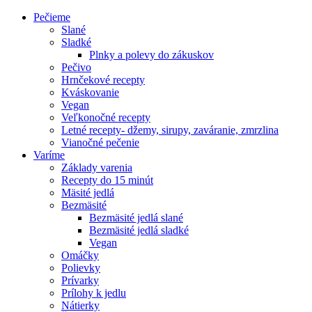
Pečieme
Slané
Sladké
Plnky a polevy do zákuskov
Pečivo
Hrnčekové recepty
Kváskovanie
Vegan
Veľkonočné recepty
Letné recepty- džemy, sirupy, zaváranie, zmrzlina
Vianočné pečenie
Varíme
Základy varenia
Recepty do 15 minút
Mäsité jedlá
Bezmäsité
Bezmäsité jedlá slané
Bezmäsité jedlá sladké
Vegan
Omáčky
Polievky
Prívarky
Prílohy k jedlu
Nátierky