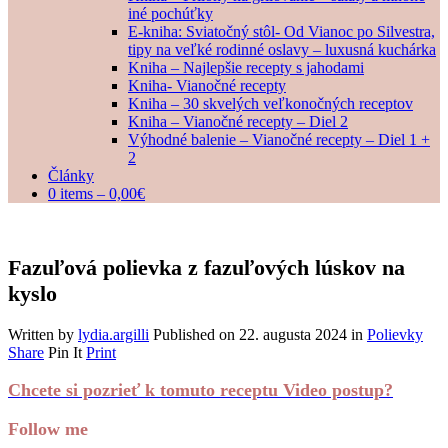
iné pochúťky
E-kniha: Sviatočný stôl- Od Vianoc po Silvestra,
tipy na veľké rodinné oslavy – luxusná kuchárka
Kniha – Najlepšie recepty s jahodami
Kniha- Vianočné recepty
Kniha – 30 skvelých veľkonočných receptov
Kniha – Vianočné recepty – Diel 2
Výhodné balenie – Vianočné recepty – Diel 1 +
2
Články
0 items –
0,00
€
Fazuľová polievka z fazuľových lúskov na
kyslo
Written by
lydia.argilli
Published on
22. augusta 2024
in
Polievky
Share
Pin It
Print
Chcete si pozrieť k tomuto receptu Video postup?
Follow me