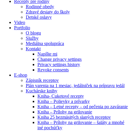
Recepty pre rodiny
Rodinné obedy
Zdravé desiaty do školy
Detské oslavy
Video
Portfolio
O blogu
Služby
Mediálna spolupráca
Kontakt
Napíšte mi
Change privacy settings
Privacy settings history
Revoke consents
E-shop
Zápisník receptov
Plán varenia na 1 mesiac, jedálniček na prípravu jedál
Kuchárske knihy
Kniha- Cuketové recepty
Kniha – Polievky a prívarky
Kniha – Letné recepty – od pečenia po zaváranie
Kniha – Prílohy na grilovanie
Kniha 25 bezmäsitých slaných receptov
Kniha – Prílohy na grilovanie – šaláty a mnohé
iné pochúťky