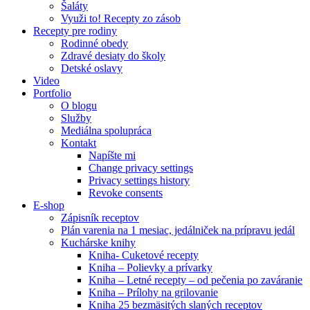
Šaláty
Využi to! Recepty zo zásob
Recepty pre rodiny
Rodinné obedy
Zdravé desiaty do školy
Detské oslavy
Video
Portfolio
O blogu
Služby
Mediálna spolupráca
Kontakt
Napíšte mi
Change privacy settings
Privacy settings history
Revoke consents
E-shop
Zápisník receptov
Plán varenia na 1 mesiac, jedálniček na prípravu jedál
Kuchárske knihy
Kniha- Cuketové recepty
Kniha – Polievky a prívarky
Kniha – Letné recepty – od pečenia po zaváranie
Kniha – Prílohy na grilovanie
Kniha 25 bezmäsitých slaných receptov