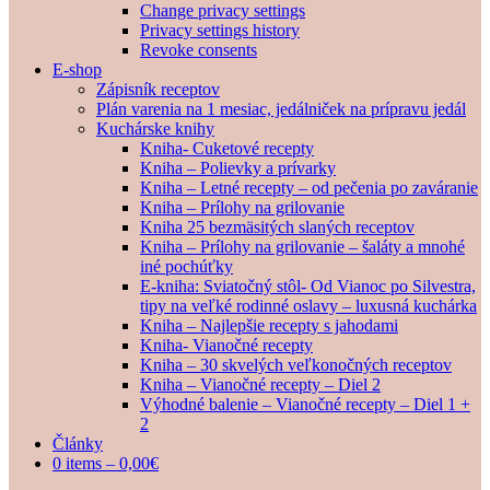
Change privacy settings
Privacy settings history
Revoke consents
E-shop
Zápisník receptov
Plán varenia na 1 mesiac, jedálniček na prípravu jedál
Kuchárske knihy
Kniha- Cuketové recepty
Kniha – Polievky a prívarky
Kniha – Letné recepty – od pečenia po zaváranie
Kniha – Prílohy na grilovanie
Kniha 25 bezmäsitých slaných receptov
Kniha – Prílohy na grilovanie – šaláty a mnohé
iné pochúťky
E-kniha: Sviatočný stôl- Od Vianoc po Silvestra,
tipy na veľké rodinné oslavy – luxusná kuchárka
Kniha – Najlepšie recepty s jahodami
Kniha- Vianočné recepty
Kniha – 30 skvelých veľkonočných receptov
Kniha – Vianočné recepty – Diel 2
Výhodné balenie – Vianočné recepty – Diel 1 +
2
Články
0 items –
0,00
€