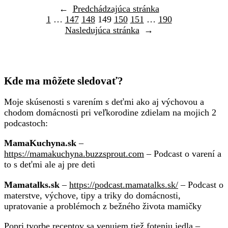
←
Predchádzajúca stránka
1
…
147
148
149
150
151
…
190
Nasledujúca stránka
→
Kde ma môžete sledovať?
Moje skúsenosti s varením s deťmi ako aj výchovou a
chodom domácnosti pri veľkorodine zdielam na mojich 2
podcastoch:
MamaKuchyna.sk
–
https://mamakuchyna.buzzsprout.com
– Podcast o varení a
to s deťmi ale aj pre deti
Mamatalks.sk
–
https://podcast.mamatalks.sk/
– Podcast o
materstve, výchove, tipy a triky do domácnosti,
upratovanie a problémoch z bežného života mamičky
Popri tvorbe receptov sa venujem tiež foteniu jedla –