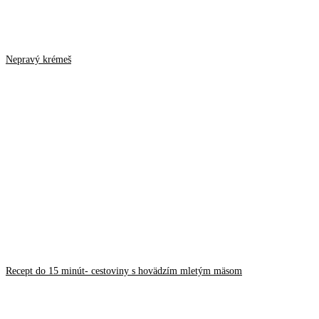
Nepravý krémeš
Recept do 15 minút- cestoviny s hovädzím mletým mäsom