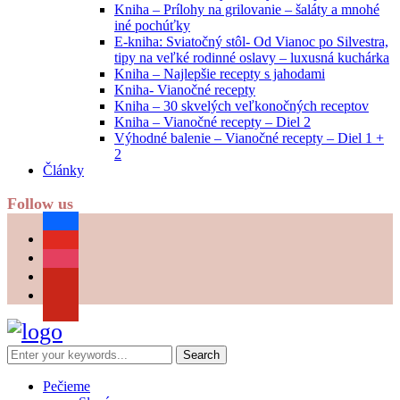
Kniha – Prílohy na grilovanie – šaláty a mnohé
iné pochúťky
E-kniha: Sviatočný stôl- Od Vianoc po Silvestra,
tipy na veľké rodinné oslavy – luxusná kuchárka
Kniha – Najlepšie recepty s jahodami
Kniha- Vianočné recepty
Kniha – 30 skvelých veľkonočných receptov
Kniha – Vianočné recepty – Diel 2
Výhodné balenie – Vianočné recepty – Diel 1 +
2
Články
Follow us
facebook
youtube
instagram
pinterest
Pečieme