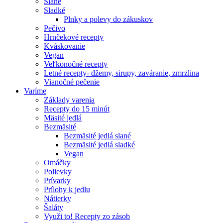
Slané
Sladké
Plnky a polevy do zákuskov
Pečivo
Hrnčekové recepty
Kváskovanie
Vegan
Veľkonočné recepty
Letné recepty- džemy, sirupy, zaváranie, zmrzlina
Vianočné pečenie
Varíme
Základy varenia
Recepty do 15 minút
Mäsité jedlá
Bezmäsité
Bezmäsité jedlá slané
Bezmäsité jedlá sladké
Vegan
Omáčky
Polievky
Prívarky
Prílohy k jedlu
Nátierky
Šaláty
Využi to! Recepty zo zásob