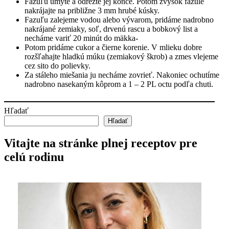
Fazuľu umyte a odrežte jej konce. Potom zvyšok fazule
nakrájajte na približne 3 mm hrubé kúsky.
Fazuľu zalejeme vodou alebo vývarom, pridáme nadrobno
nakrájané zemiaky, soľ, drvenú rascu a bobkový list a
necháme variť 20 minút do mäkka-
Potom pridáme cukor a čierne korenie. V mlieku dobre
rozšľahajte hladkú múku (zemiakový škrob) a zmes vlejeme
cez sito do polievky.
Za stáleho miešania ju necháme zovrieť. Nakoniec ochutíme
nadrobno nasekaným kôprom a 1 – 2 PL octu podľa chuti.
Hľadať
Hľadať
Vitajte na stránke plnej receptov pre
celú rodinu