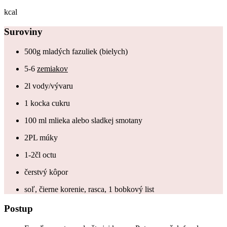
kcal
Suroviny
500g mladých fazuliek (bielych)
5-6
zemiakov
2l vody/vývaru
1 kocka cukru
100 ml mlieka alebo sladkej smotany
2PL múky
1-2čl octu
čerstvý kôpor
soľ, čierne korenie, rasca, 1 bobkový list
Postup