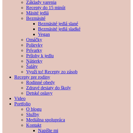
Základy varenia
Recepty do 15 minút
Mäsité jedlá
Bezmäsité
Bezmäsité jedlá slané
Bezmäsité jedlá sladké
Vegan
Omáčky
Polievky
Prívarky
Prílohy k jedlu
Nátierky
Šaláty
Využi to! Recepty zo zásob
Recepty pre rodiny
Rodinné obedy
Zdravé desiaty do školy
Detské oslavy
Video
Portfolio
O blogu
Služby
Mediálna spolupráca
Kontakt
Napíšte mi