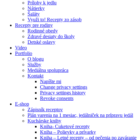
Prílohy k jedlu
Nátierky
Šaláty
Využi to! Recepty zo zásob
Recepty pre rodiny
Rodinné obedy
Zdravé desiaty do školy
Detské oslavy
Video
Portfolio
O blogu
Služby
Mediálna spolupráca
Kontakt
Napíšte mi
Change privacy settings
Privacy settings history
Revoke consents
E-shop
Zápisník receptov
Plán varenia na 1 mesiac, jedálniček na prípravu jedál
Kuchárske knihy
Kniha- Cuketové recepty
Kniha – Polievky a prívarky
Kniha – Letné recepty – od pečenia po zaváranie