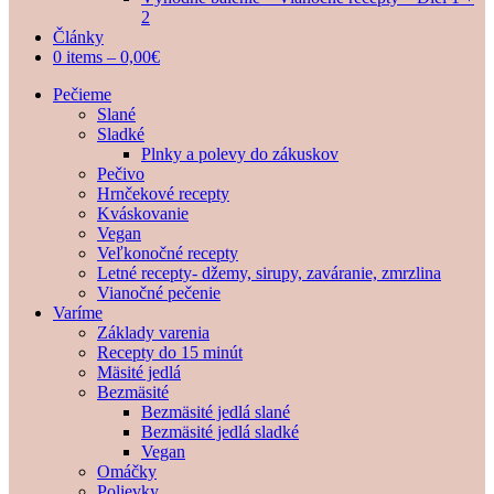
2
Články
0 items –
0,00
€
Pečieme
Slané
Sladké
Plnky a polevy do zákuskov
Pečivo
Hrnčekové recepty
Kváskovanie
Vegan
Veľkonočné recepty
Letné recepty- džemy, sirupy, zaváranie, zmrzlina
Vianočné pečenie
Varíme
Základy varenia
Recepty do 15 minút
Mäsité jedlá
Bezmäsité
Bezmäsité jedlá slané
Bezmäsité jedlá sladké
Vegan
Omáčky
Polievky