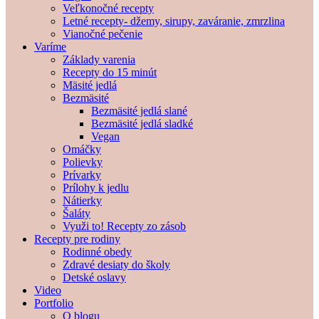
Veľkonočné recepty
Letné recepty- džemy, sirupy, zaváranie, zmrzlina
Vianočné pečenie
Varíme
Základy varenia
Recepty do 15 minút
Mäsité jedlá
Bezmäsité
Bezmäsité jedlá slané
Bezmäsité jedlá sladké
Vegan
Omáčky
Polievky
Prívarky
Prílohy k jedlu
Nátierky
Šaláty
Využi to! Recepty zo zásob
Recepty pre rodiny
Rodinné obedy
Zdravé desiaty do školy
Detské oslavy
Video
Portfolio
O blogu