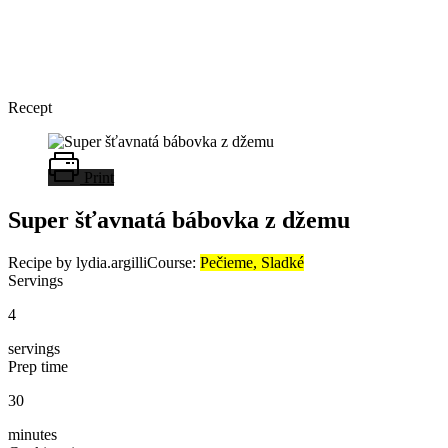
Recept
Print
Super šťavnatá bábovka z džemu
Recipe by lydia.argilli
Course:
Pečieme, Sladké
Servings
4
servings
Prep time
30
minutes