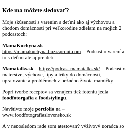
Kde ma môžete sledovať?
Moje skúsenosti s varením s deťmi ako aj výchovou a
chodom domácnosti pri veľkorodine zdielam na mojich 2
podcastoch:
MamaKuchyna.sk
–
https://mamakuchyna.buzzsprout.com
– Podcast o varení a
to s deťmi ale aj pre deti
Mamatalks.sk
–
https://podcast.mamatalks.sk/
– Podcast o
materstve, výchove, tipy a triky do domácnosti,
upratovanie a problémoch z bežného života mamičky
Popri tvorbe receptov sa venujem tiež foteniu jedla –
foodfotorgafia
a
foodstylingu
.
Navštívte moje
portfolio
na –
www.foodfotografiaslovensko.sk
A v neposledom rade som atestovaný výživový poradca so