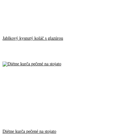
Jablkový kysnutý koláč s glazúrou
Diétne kurča pečené na stojato