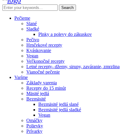
Pečieme
Slané
Sladké
Plnky a polevy do zákuskov
Pečivo
Hrnčekové recepty
Kváskovanie
Vegan
Veľkonočné recepty
Letné recepty- džemy, sirupy, zaváranie, zmrzlina
Vianočné pečenie
Varíme
Základy varenia
Recepty do 15 minút
Mäsité jedlá
Bezmäsité
Bezmäsité jedlá slané
Bezmäsité jedlá sladké
Vegan
Omáčky
Polievky
Prívarky