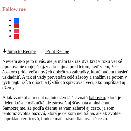
Follow me
facebook
pinterest
instagram
youtube
Jump to Recipe
Print Recipe
Neviem ako je to u vás, ale ja mám tak raz-dva krát v roku veľké
upratovanie mojej špajzy a to najmä pred letom, keď viem, že
čoskoro príde veľa nových dobrôt zo záhradky, ktoré budem musieť
uskladniť. A tak si vždy prevetrám celé zásoby a snažím sa potom v
tých najbližších dňoch a týždňoch spracovať veci, ako napríklad aj
džemy.
A tak vznikol aj recept na túto skvelá šťavnatú
bábovku
, ktorá je
nielen krásne mäkučká ale zároveň aj šťavnatá a plná chuti.
Samozrejme, že podľa džemu sa vám zafarbí aj cesto, ja som
tentoraz zvolila bazovú, ktorá je celkom neutrálna, ale ak zvolíte
napríklad černicovú, budete mať krásne fialkovasté cesto.