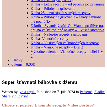
Kniha – Letné recepty – od pečenia po zaváranie
Kniha – Prílohy na grilovanie
Kniha 25 bezmäsitých slaných receptov
Kniha – Prílohy na grilovanie – šaláty a mnohé
iné pochúťky
E-kniha: Sviatočný stôl- Od Vianoc po Silvestra,
tipy na veľké rodinné oslavy – luxusná kuchárka
Kniha – Najlepšie recepty s jahodami
Kniha- Vianočné recepty
Kniha – 30 skvelých veľkonočných receptov
Kniha – Vianočné recepty – Diel 2
Výhodné balenie – Vianočné recepty – Diel 1 +
2
Články
0 items –
0,00
€
Super šťavnatá bábovka z džemu
Written by
lydia.argilli
Published on
7. júla 2024
in
Pečieme
,
Sladké
Share
Pin It
Print
Chcete si pozrieť k tomuto receptu Video postup?