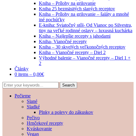
Kniha – Prílohy na grilovanie
Kniha 25 bezmäsitých slaných receptov
Kniha – Prílohy na grilovanie – šaláty a mnohé
iné pochúťky
E-kniha: Sviatočný stôl- Od Vianoc po Silvestra,
tipy na veľké rodinné oslavy – luxusná kuchárka
Kniha – Najlepšie recepty s jahodami
Kniha- Vianočné recepty
Kniha – 30 skvelých veľkonočných receptov
Kniha – Vianočné recepty – Diel 2
Výhodné balenie – Vianočné recepty – Diel 1 +
2
Články
0 items –
0,00
€
Pečieme
Slané
Sladké
Plnky a polevy do zákuskov
Pečivo
Hrnčekové recepty
Kváskovanie
Vegan