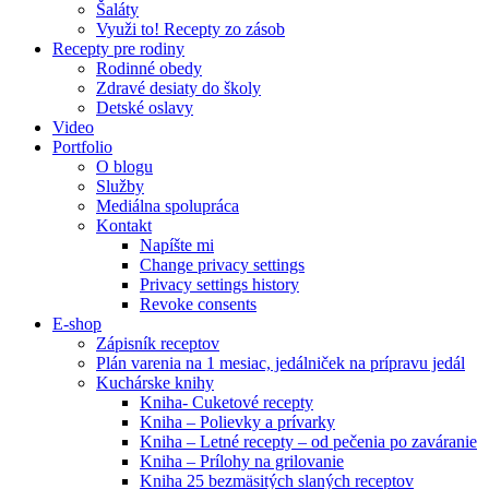
Šaláty
Využi to! Recepty zo zásob
Recepty pre rodiny
Rodinné obedy
Zdravé desiaty do školy
Detské oslavy
Video
Portfolio
O blogu
Služby
Mediálna spolupráca
Kontakt
Napíšte mi
Change privacy settings
Privacy settings history
Revoke consents
E-shop
Zápisník receptov
Plán varenia na 1 mesiac, jedálniček na prípravu jedál
Kuchárske knihy
Kniha- Cuketové recepty
Kniha – Polievky a prívarky
Kniha – Letné recepty – od pečenia po zaváranie
Kniha – Prílohy na grilovanie
Kniha 25 bezmäsitých slaných receptov