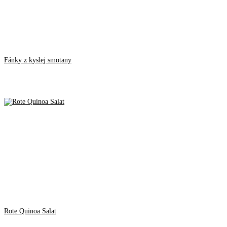
Fánky z kyslej smotany
Rote Quinoa Salat