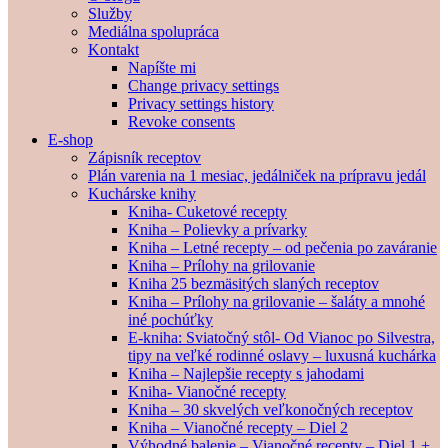
Služby
Mediálna spolupráca
Kontakt
Napíšte mi
Change privacy settings
Privacy settings history
Revoke consents
E-shop
Zápisník receptov
Plán varenia na 1 mesiac, jedálniček na prípravu jedál
Kuchárske knihy
Kniha- Cuketové recepty
Kniha – Polievky a prívarky
Kniha – Letné recepty – od pečenia po zaváranie
Kniha – Prílohy na grilovanie
Kniha 25 bezmäsitých slaných receptov
Kniha – Prílohy na grilovanie – šaláty a mnohé
iné pochúťky
E-kniha: Sviatočný stôl- Od Vianoc po Silvestra,
tipy na veľké rodinné oslavy – luxusná kuchárka
Kniha – Najlepšie recepty s jahodami
Kniha- Vianočné recepty
Kniha – 30 skvelých veľkonočných receptov
Kniha – Vianočné recepty – Diel 2
Výhodné balenie – Vianočné recepty – Diel 1 +