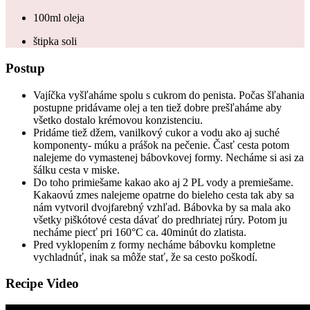
100ml oleja
štipka soli
Postup
Vajíčka vyšľaháme spolu s cukrom do penista. Počas šľahania
postupne pridávame olej a ten tiež dobre prešľaháme aby
všetko dostalo krémovou konzistenciu.
Pridáme tiež džem, vanilkový cukor a vodu ako aj suché
komponenty- múku a prášok na pečenie. Časť cesta potom
nalejeme do vymastenej bábovkovej formy. Necháme si asi za
šálku cesta v miske.
Do toho primiešame kakao ako aj 2 PL vody a premiešame.
Kakaovú zmes nalejeme opatrne do bieleho cesta tak aby sa
nám vytvoril dvojfarebný vzhľad. Bábovka by sa mala ako
všetky piškótové cesta dávať do predhriatej rúry. Potom ju
necháme piecť pri 160°C ca. 40minút do zlatista.
Pred vyklopením z formy necháme bábovku kompletne
vychladnúť, inak sa môže stať, že sa cesto poškodí.
Recipe Video