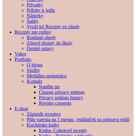
Prívarky
Prílohy k jedlu
Nátierky
Šaláty
Využi to! Recepty zo zásob
Recepty pre rodiny
Rodinné obedy
Zdravé desiaty do školy
Detské oslavy
Video
Portfolio
O blogu
Služby
Mediálna spolupráca
Kontakt
Napíšte mi
Change privacy settings
Privacy settings history
Revoke consents
E-shop
Zápisník receptov
Plán varenia na 1 mesiac, jedálniček na prípravu jedál
Kuchárske knihy
Kniha- Cuketové recepty
Kniha – Polievky a prívarky