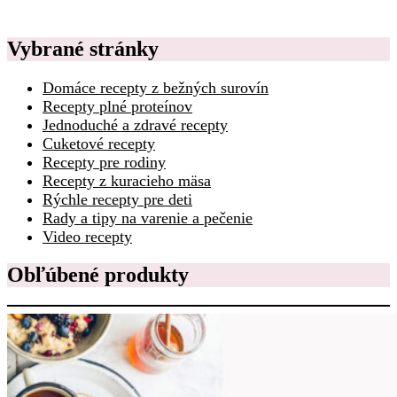
Vybrané stránky
Domáce recepty z bežných surovín
Recepty plné proteínov
Jednoduché a zdravé recepty
Cuketové recepty
Recepty pre rodiny
Recepty z kuracieho mäsa
Rýchle recepty pre deti
Rady a tipy na varenie a pečenie
Video recepty
Obľúbené produkty