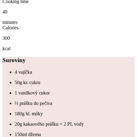
Cooking time
40
minutes
Calories
300
kcal
Suroviny
4 vajíčka
50g kr. cukru
1 vanilkový cukor
½ prášku do pečiva
180g hl. múky
20g kakaového prášku + 2 PL vody
150ml džemu