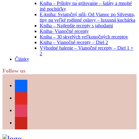
Kniha – Prílohy na grilovanie – šaláty a mnohé
iné pochúťky
E-kniha: Sviatočný stôl- Od Vianoc po Silvestra,
tipy na veľké rodinné oslavy – luxusná kuchárka
Kniha – Najlepšie recepty s jahodami
Kniha- Vianočné recepty
Kniha – 30 skvelých veľkonočných receptov
Kniha – Vianočné recepty – Diel 2
Výhodné balenie – Vianočné recepty – Diel 1 +
2
Články
Follow us
facebook
youtube
instagram
pinterest