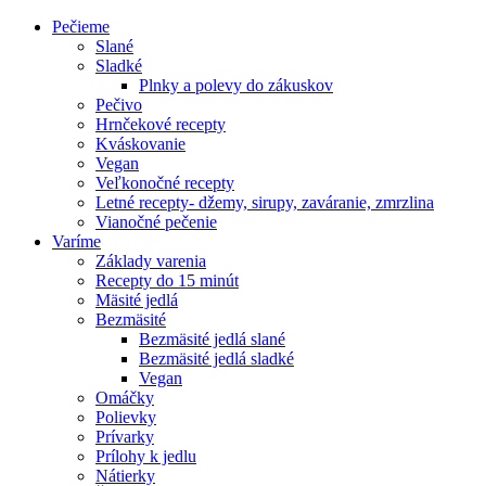
Pečieme
Slané
Sladké
Plnky a polevy do zákuskov
Pečivo
Hrnčekové recepty
Kváskovanie
Vegan
Veľkonočné recepty
Letné recepty- džemy, sirupy, zaváranie, zmrzlina
Vianočné pečenie
Varíme
Základy varenia
Recepty do 15 minút
Mäsité jedlá
Bezmäsité
Bezmäsité jedlá slané
Bezmäsité jedlá sladké
Vegan
Omáčky
Polievky
Prívarky
Prílohy k jedlu
Nátierky