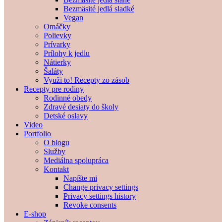
Bezmäsité jedlá sladké
Vegan
Omáčky
Polievky
Prívarky
Prílohy k jedlu
Nátierky
Šaláty
Využi to! Recepty zo zásob
Recepty pre rodiny
Rodinné obedy
Zdravé desiaty do školy
Detské oslavy
Video
Portfolio
O blogu
Služby
Mediálna spolupráca
Kontakt
Napíšte mi
Change privacy settings
Privacy settings history
Revoke consents
E-shop