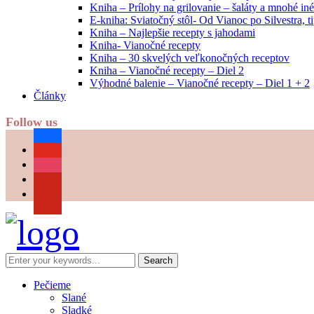
Kniha – Prílohy na grilovanie – šaláty a mnohé i
E-kniha: Sviatočný stôl- Od Vianoc po Silvestra, 
Kniha – Najlepšie recepty s jahodami
Kniha- Vianočné recepty
Kniha – 30 skvelých veľkonočných receptov
Kniha – Vianočné recepty – Diel 2
Výhodné balenie – Vianočné recepty – Diel 1 + 2
Články
Follow us
facebook
youtube
instagram
pinterest
Pečieme
Slané
Sladké