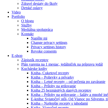
Zdravé desiaty do školy
Detské oslavy
Video
Portfolio
O blogu
Služby
Mediálna spolupráca
Kontakt
Napíšte mi
Change privacy settings
Privacy settings history
Revoke consents
E-shop
Zápisník receptov
Plán varenia na 1 mesiac, jedálniček na prípravu jedál
Kuchárske knihy
Kniha- Cuketové recepty
Kniha – Polievky a prívarky
Kniha – Letné recepty – od pečenia po zaváranie
Kniha – Prílohy na grilovanie
Kniha 25 bezmäsitých slaných receptov
Kniha – Prílohy na grilovanie – šaláty a mnohé i
E-kniha: Sviatočný stôl- Od Vianoc po Silvestra, 
Kniha – Najlepšie recepty s jahodami
Kniha- Vianočné recepty