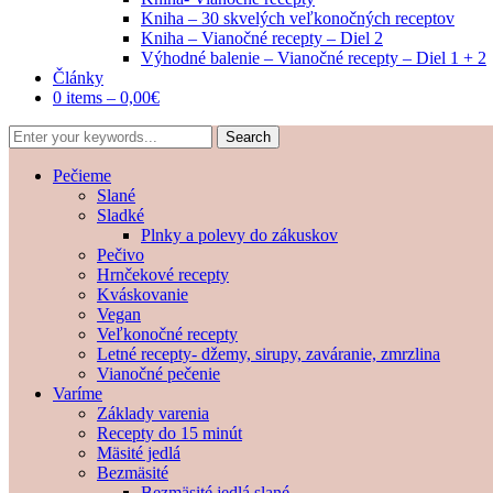
Kniha – 30 skvelých veľkonočných receptov
Kniha – Vianočné recepty – Diel 2
Výhodné balenie – Vianočné recepty – Diel 1 + 2
Články
0 items –
0,00
€
Pečieme
Slané
Sladké
Plnky a polevy do zákuskov
Pečivo
Hrnčekové recepty
Kváskovanie
Vegan
Veľkonočné recepty
Letné recepty- džemy, sirupy, zaváranie, zmrzlina
Vianočné pečenie
Varíme
Základy varenia
Recepty do 15 minút
Mäsité jedlá
Bezmäsité
Bezmäsité jedlá slané