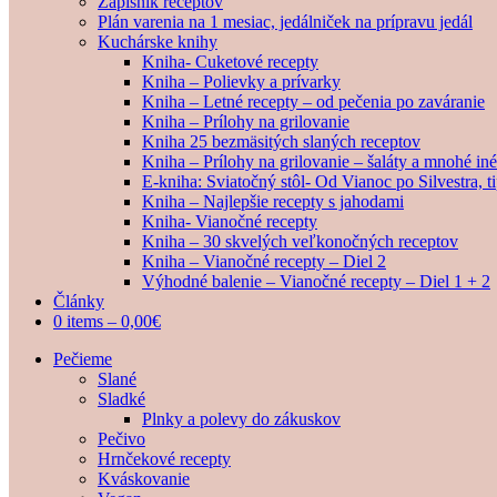
Zápisník receptov
Plán varenia na 1 mesiac, jedálniček na prípravu jedál
Kuchárske knihy
Kniha- Cuketové recepty
Kniha – Polievky a prívarky
Kniha – Letné recepty – od pečenia po zaváranie
Kniha – Prílohy na grilovanie
Kniha 25 bezmäsitých slaných receptov
Kniha – Prílohy na grilovanie – šaláty a mnohé i
E-kniha: Sviatočný stôl- Od Vianoc po Silvestra, 
Kniha – Najlepšie recepty s jahodami
Kniha- Vianočné recepty
Kniha – 30 skvelých veľkonočných receptov
Kniha – Vianočné recepty – Diel 2
Výhodné balenie – Vianočné recepty – Diel 1 + 2
Články
0 items –
0,00
€
Pečieme
Slané
Sladké
Plnky a polevy do zákuskov
Pečivo
Hrnčekové recepty
Kváskovanie