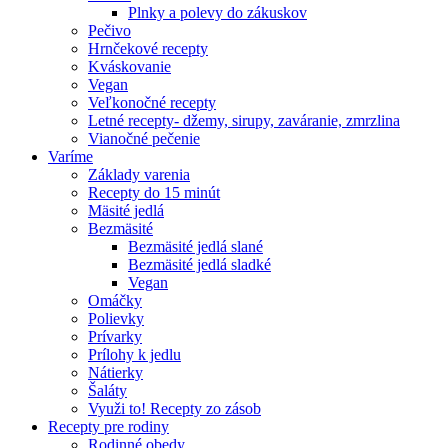
Plnky a polevy do zákuskov
Pečivo
Hrnčekové recepty
Kváskovanie
Vegan
Veľkonočné recepty
Letné recepty- džemy, sirupy, zaváranie, zmrzlina
Vianočné pečenie
Varíme
Základy varenia
Recepty do 15 minút
Mäsité jedlá
Bezmäsité
Bezmäsité jedlá slané
Bezmäsité jedlá sladké
Vegan
Omáčky
Polievky
Prívarky
Prílohy k jedlu
Nátierky
Šaláty
Využi to! Recepty zo zásob
Recepty pre rodiny
Rodinné obedy