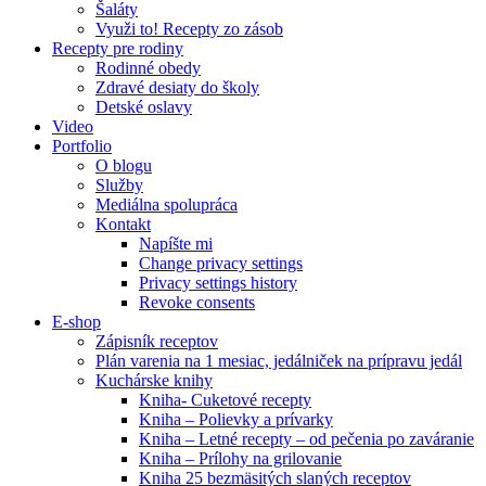
Šaláty
Využi to! Recepty zo zásob
Recepty pre rodiny
Rodinné obedy
Zdravé desiaty do školy
Detské oslavy
Video
Portfolio
O blogu
Služby
Mediálna spolupráca
Kontakt
Napíšte mi
Change privacy settings
Privacy settings history
Revoke consents
E-shop
Zápisník receptov
Plán varenia na 1 mesiac, jedálniček na prípravu jedál
Kuchárske knihy
Kniha- Cuketové recepty
Kniha – Polievky a prívarky
Kniha – Letné recepty – od pečenia po zaváranie
Kniha – Prílohy na grilovanie
Kniha 25 bezmäsitých slaných receptov