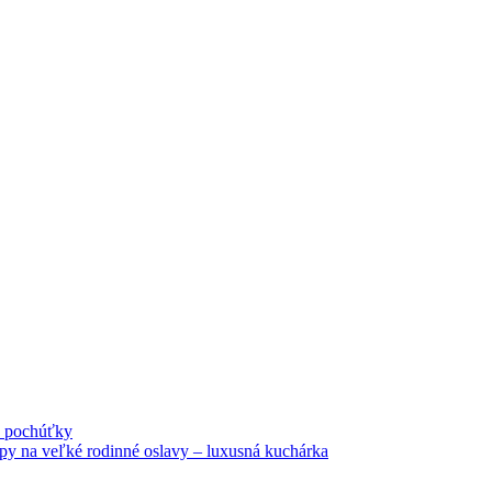
né pochúťky
tipy na veľké rodinné oslavy – luxusná kuchárka