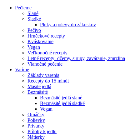
Pečieme
Slané
Sladké
Plnky a polevy do zákuskov
Pečivo
Hrnčekové recepty
Kváskovanie
Vegan
Veľkonočné recepty
Letné recepty- džemy, sirupy, zaváranie, zmrzlina
Vianočné pečenie
Varíme
Základy varenia
Recepty do 15 minút
Mäsité jedlá
Bezmäsité
Bezmäsité jedlá slané
Bezmäsité jedlá sladké
Vegan
Omáčky
Polievky
Prívarky
Prílohy k jedlu
Nátierky